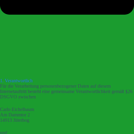
1. Verantwortlich
Für die Verarbeitung personenbezogener Daten auf diesem
Internetauftritt besteht eine gemeinsame Verantwortlichkeit gemäß §26
DSGVO zwischen
Carlo Eichelbaum
Am Dammtor 2
14913 Jüterbog
und